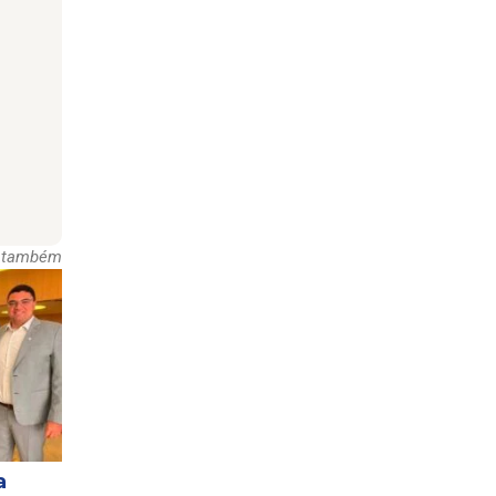
a também
a