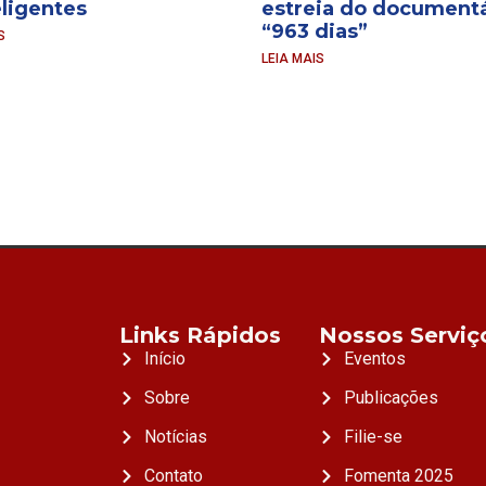
eligentes
estreia do documentá
“963 dias”
S
LEIA MAIS
Links Rápidos
Nossos Serviç
Início
Eventos
Sobre
Publicações
Notícias
Filie-se
Contato
Fomenta 2025