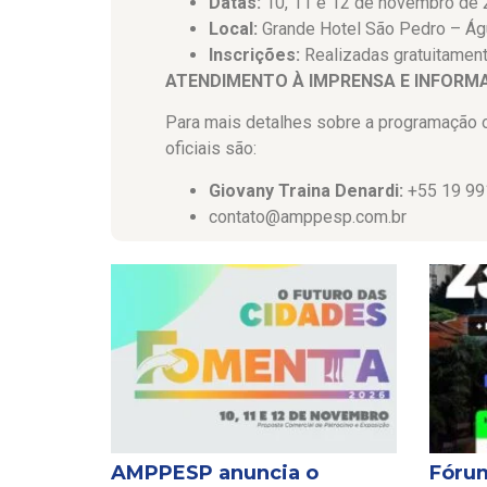
Datas:
10, 11 e 12 de novembro de
Local:
Grande Hotel São Pedro – Á
Inscrições:
Realizadas gratuitament
ATENDIMENTO À IMPRENSA E INFORM
Para mais detalhes sobre a programação o
oficiais são:
Giovany Traina Denardi:
+55 19 99
contato@amppesp.com.br
AMPPESP anuncia o
Fórum