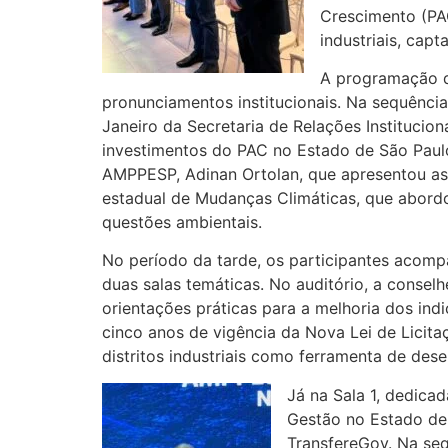
Crescimento (PAC
industriais, capt
A programação d
pronunciamentos institucionais. Na sequência
Janeiro da Secretaria de Relações Institucion
investimentos do PAC no Estado de São Paul
AMPPESP, Adinan Ortolan, que apresentou as p
estadual de Mudanças Climáticas, que abordo
questões ambientais.
No período da tarde, os participantes acomp
duas salas temáticas. No auditório, a consel
orientações práticas para a melhoria dos in
cinco anos de vigência da Nova Lei de Licit
distritos industriais como ferramenta de de
Já na Sala 1, dedica
Gestão no Estado de 
TransfereGov. Na seq