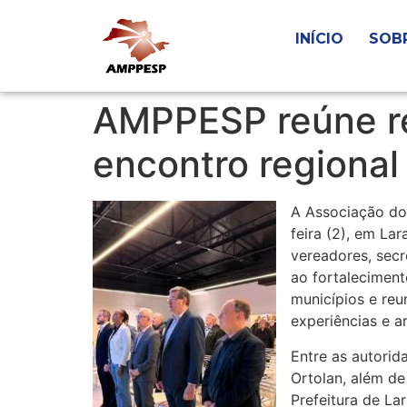
INÍCIO
SOB
AMPPESP reúne re
encontro regional
A Associação do
feira (2), em La
vereadores, secr
ao fortaleciment
municípios e reu
experiências e ar
Entre as autorid
Ortolan, além de
Prefeitura de La