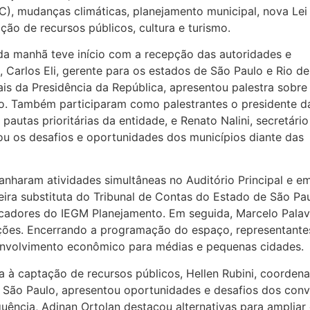
), mudanças climáticas, planejamento municipal, nova Lei 
ação de recursos públicos, cultura e turismo.
a manhã teve início com a recepção das autoridades e
, Carlos Eli, gerente para os estados de São Paulo e Rio de
ais da Presidência da República, apresentou palestra sobre
o. Também participaram como palestrantes o presidente d
autas prioritárias da entidade, e Renato Nalini, secretário
u os desafios e oportunidades dos municípios diante das
anharam atividades simultâneas no Auditório Principal e e
heira substituta do Tribunal de Contas do Estado de São Pa
dicadores do IEGM Planejamento. Em seguida, Marcelo Palav
ações. Encerrando a programação do espaço, representante
senvolvimento econômico para médias e pequenas cidades.
da à captação de recursos públicos, Hellen Rubini, coorden
São Paulo, apresentou oportunidades e desafios dos conv
uência, Adinan Ortolan destacou alternativas para amplia